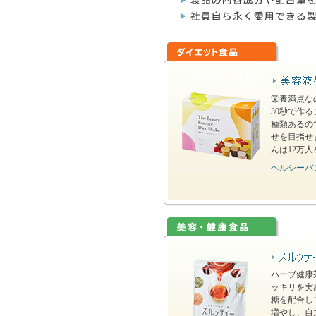
栄養満点な
30秒で作
種類あるの
せを目指せ
んは12万
ヘルシーバ
ハーブ健康
ッキリを実
糖を配合し
増やし、自