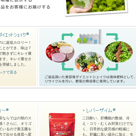
のに超低カロリー！
ることができ、味は７
で飽きずにキレイ痩
ます。キレイ痩せさ
人を突破しました。
ンクで見る
茶ならではの朝のス
二日酔い、肝機能の数値、冷
感！さらに、オリゴ
え・コリ・むくみ対策だけでな
ているので善玉菌を
く、日常的な疲労感の軽減に
力で出せる体質へ変
も。肝臓に良い成分に加え、モ