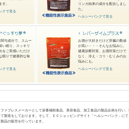
ます。
リンガ由来の成分を配合しまし
た。
ンクで見る
ヘルシーバンクで見る
性関与成分で、スムー
お酒が大好きだけど肝臓の数値
深い眠り、スッキリ
が高い・・・そんなお悩みに。
めをご実感いただけ
健康診断対策、お酒対策だけで
な眠りで健康的な毎
なく、冷え・コリ・むくみのお
悩みにも。
ンクで見る
ヘルシーバンクで見る
、ファブレスメーカーとして栄養補助食品、美容食品、加工食品の製品企画を行い、
にて製造をしております。そして、ＥＣショッピングサイト「ヘルシーバンク」にて
に製品の販売を行っています。