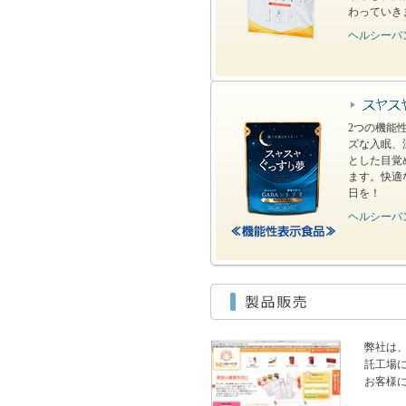
わっていき
ヘルシーバ
2つの機能
ズな入眠、
とした目覚
ます。快適
日を！
ヘルシーバ
弊社は
託工場
お客様